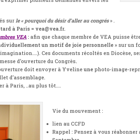
és sur
le « pourquoi du désir d’aller au congrés
» .
 tard à Paris = vea@vea.fr.
membres VEA
:
afin que chaque membre de VEA puisse être 
individuellement un motif de joie personnelle »
sur un f
re imagination….). Ces documents récoltés en Diocèse, s
la messe d’ouverture du Congrès
.
ouverture doit envoyer à Yveline
une
photo-image-repré
llet d’assemblage.
 à Paris, ..au plus tôt….
Vie du mouvement :
lien au CCFD
Rappel : Pensez à vous réabonner 
Septembre.