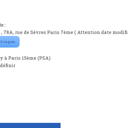
ès
:
, 78A, rue de Sèvres Paris 7ème ( Attention date modifié
 Congrès
ey à Paris 15ème (PSA)
définir