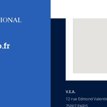
TIONAL
.fr
V.E.A.
12 rue Edmond Valenti
75007 PARIS