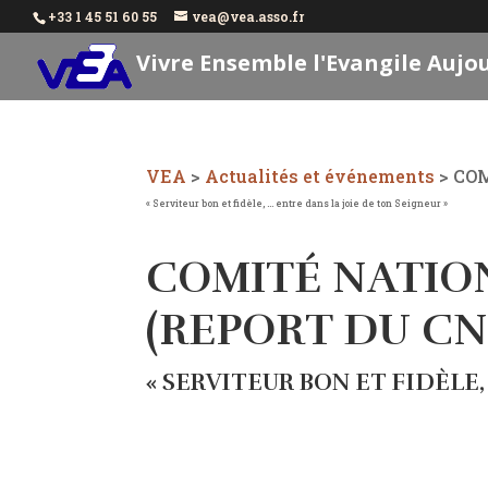
+33 1 45 51 60 55
vea@vea.asso.fr
Vivre Ensemble l'Evangile Aujo
VEA
>
Actualités et événements
>
COM
« Serviteur bon et fidèle, … entre dans la joie de ton Seigneur »
COMITÉ NATIONA
(REPORT DU C
« SERVITEUR BON ET FIDÈLE,