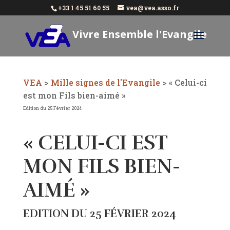
+33 1 45 51 60 55
vea@vea.asso.fr
Vivre Ensemble l'Evangile
Aujourd'hui
VEA
>
Mille signes de l'Evangile
>
« Celui-ci
est mon Fils bien-aimé »
Edition du 25 Février 2024
« CELUI-CI EST
MON FILS BIEN-
AIMÉ »
EDITION DU 25 FÉVRIER 2024