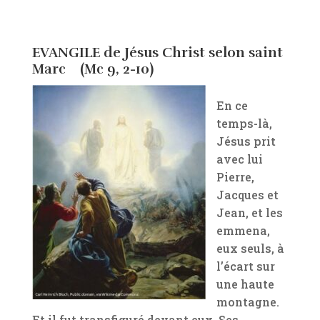
EVANGILE de Jésus Christ selon saint
Marc (Mc 9, 2-10)
En ce
temps-là,
Jésus prit
avec lui
Pierre,
Jacques et
Jean, et les
emmena,
eux seuls, à
l’écart sur
une haute
montagne.
Et il fut transfiguré devant eux. Ses