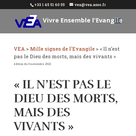
+33 1 45 51 60 55
vea@vea.asso.fr
Vivre Ensemble l'Evangile
Aujourd'hui
VEA
>
Mille signes de l'Evangile
>
« Il n’est
pas le Dieu des morts, mais des vivants »
édition du 6 novembre 2022
« IL N’EST PAS LE
DIEU DES MORTS,
MAIS DES
VIVANTS »