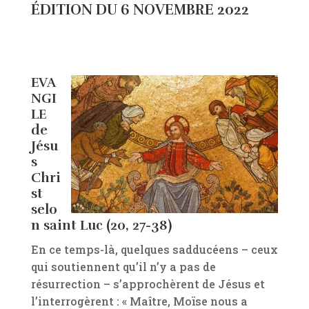
ÉDITION DU 6 NOVEMBRE 2022
EVA
NGI
LE
de
Jésu
s
Chri
st
selo
n saint Luc (20, 27-38)
En ce temps-là, quelques sadducéens – ceux
qui soutiennent qu’il n’y a pas de
résurrection – s’approchèrent de Jésus et
l’interrogèrent : « Maître, Moïse nous a