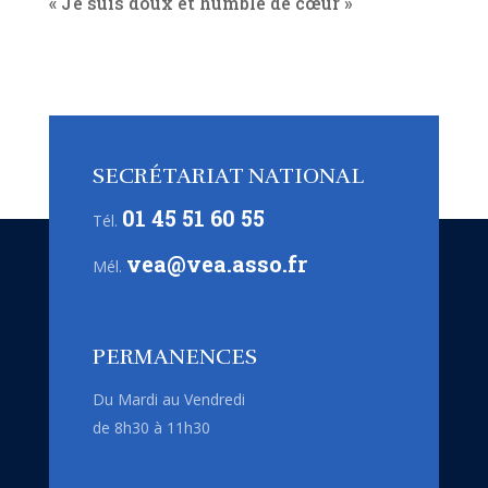
« Je suis doux et humble de cœur »
SECRÉTARIAT NATIONAL
01 45 51 60 55
Tél.
vea@vea.asso.fr
Mél.
PERMANENCES
Du Mardi au Vendredi
de 8h30 à 11h30