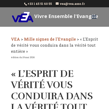
+33 1 45 51 60 55
vea@vea.asso.fr
Vivre Ensemble l'Evangile
Aujourd'hui
VEA
>
Mille signes de l'Evangile
>
« L’Esprit
de vérité vous conduira dans la vérité tout
entière »
édition du 19 mai 2024
« L’ESPRIT DE
VÉRITÉ VOUS
CONDUIRA DANS
LA VÉRITÉ TOUT