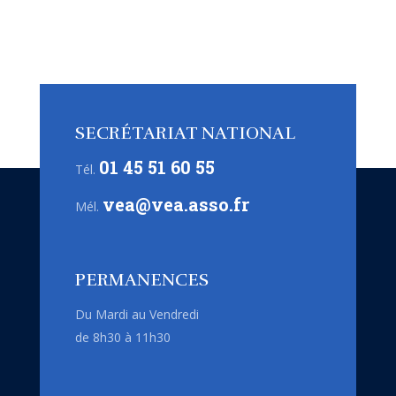
SECRÉTARIAT NATIONAL
01 45 51 60 55
Tél.
vea@vea.asso.fr
Mél.
PERMANENCES
Du Mardi au Vendredi
de 8h30 à 11h30