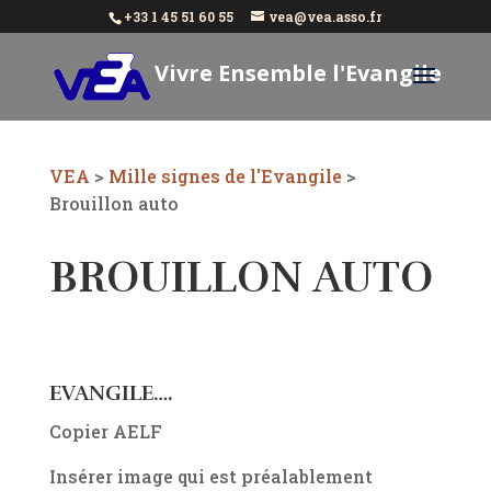
+33 1 45 51 60 55
vea@vea.asso.fr
Vivre Ensemble l'Evangile
Aujourd'hui
VEA
>
Mille signes de l'Evangile
>
Brouillon auto
BROUILLON AUTO
EVANGILE….
Copier AELF
Insérer image qui est préalablement