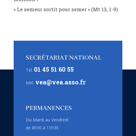
« Le semeur sortit pour semer » (Mt 13, 1-9)
SECRÉTARIAT NATIONAL
01 45 51 60 55
Tél.
vea@vea.asso.fr
Mél.
PERMANENCES
Du Mardi au Vendredi
de 8h30 à 11h30