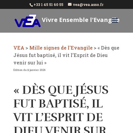
+33 1 45 51 60 55
vea@vea.asso.fr
Vivre Ensemble l'Evangile
Aujourd'hui
VEA
>
Mille signes de l'Evangile
>
« Dès que
Jésus fut baptisé, il vit l’Esprit de Dieu
venir sur lui »
Edition du 11 janvier 2026
« DÈS QUE JÉSUS
FUT BAPTISÉ, IL
VIT L’ESPRIT DE
DIEU VENIR SUR