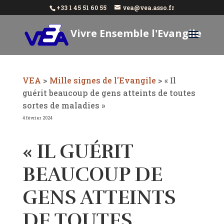
+33 1 45 51 60 55
vea@vea.asso.fr
Vivre Ensemble l'Evangile
Aujourd'hui
VEA
>
Mille signes de l'Evangile
>
« Il
guérit beaucoup de gens atteints de toutes
sortes de maladies »
4 février 2024
« IL GUÉRIT
BEAUCOUP DE
GENS ATTEINTS
DE TOUTES