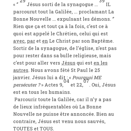
29
39
« ‘’
Jésus sorti de la synagogue …
IL
parcourut tout la Galilée, … proclamant La
Bonne Nouvelle … expulsant les démons. ‘’
Rien que ça et tout ça à la fois, c’est ce à
quoi est appelé le Chrétien, celui qui est
avec
,
par
et
en
Le Christ par son Baptême.
Sortir de la synagogue, de l’église, n’est pas
pour rester dans sa bulle religieuse, mais
c’est pour aller vers
Jésus
qui est
en les
autres
. Nous avons fêté St Paul le 25
janvier. Jésus lui a dit : «
Pourquoi ME
04
07
persécuter ?
» Actes 9,
et 22,
. Oui, Jésus
est en tous les humains.
Parcourir toute la Galilée, car il n’y a pas
de lieux infréquentables où La Bonne
Nouvelle ne puisse être annoncée. Bien au
contraire, Jésus est venu nous sauvés,
TOUTES et TOUS.