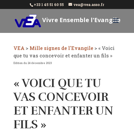
+33 1 45 51 60 55
vea@vea.asso.fr
Vivre Ensemble l'Evangile
Aujourd'hui
VEA
>
Mille signes de l'Evangile
>
« Voici
que tu vas concevoir et enfanter un fils »
Edition du 24 décembre 2023
« VOICI QUE TU
VAS CONCEVOIR
ET ENFANTER UN
FILS »