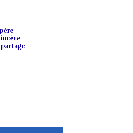
 père
diocèse
 partage