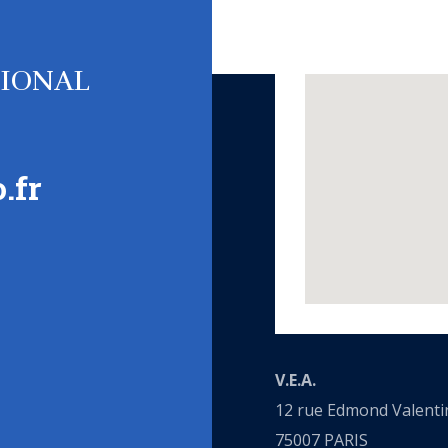
TIONAL
.fr
V.E.A.
12 rue Edmond Valenti
75007 PARIS