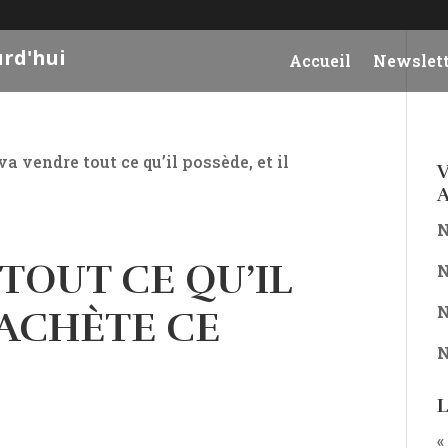
urd'hui
Accueil
Newslett
l va vendre tout ce qu’il possède, et il
V
A
N
 TOUT CE QU’IL
N
N
 ACHÈTE CE
N
L
«