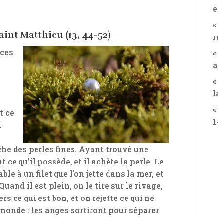
e
«
int Matthieu (13, 44-52)
r
 ces
«
a
«
l
«
t ce
1
u
he des perles fines. Ayant trouvé une
 ce qu’il possède, et il achète la perle. Le
 à un filet que l’on jette dans la mer, et
and il est plein, on le tire sur le rivage,
s ce qui est bon, et on rejette ce qui ne
u monde : les anges sortiront pour séparer