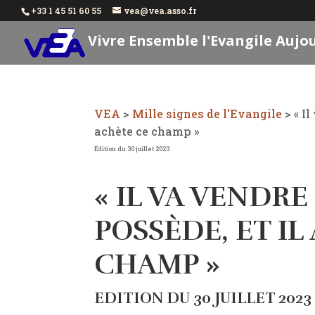
+33 1 45 51 60 55
vea@vea.asso.fr
Vivre Ensemble l'Evangile Aujo
VEA
>
Mille signes de l'Evangile
>
« I
achète ce champ »
Edition du 30 juillet 2023
« IL VA VENDRE
POSSÈDE, ET IL
CHAMP »
EDITION DU 30 JUILLET 2023