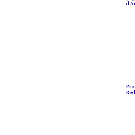
d’A
Pro
Réd