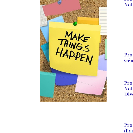
Nat
Pro
Gén
Pro
Nat
Div
Pro
(Eq