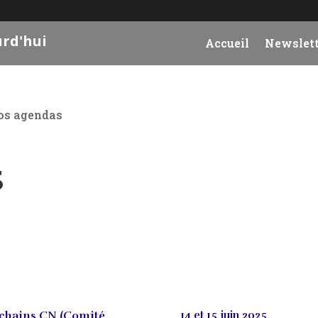
urd'hui
Accueil
Newslett
os agendas
S
chains CN (Comité
14 et 15 juin 2025