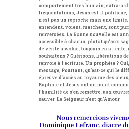
comportement
très humain, extra-ord
fréquentations, Jésus
est-il politique,
n’est pas un reproche mais une limite
entendent, voient, marchent, sont puri
renversées. La Bonne nouvelle est an
accessible à chacun, plutôt qu’aux sage
de vérité absolue, toujours en attente,
souhaitons ?
Guérisons, libérations d
renvoie à l’écriture.
Un prophète ?
Oui
message,
Pourtant, q
u’est-ce qui
le dif
épreuve d’accès au royaume des cieux, à
Baptiste et Jésus ont un point commun,
l’humilité de
s’en remettre,
aux œuvres
sauver. Le Seigneur n’est qu’Amour.
Nous remercions vivem
Dominique Lefranc, diacre d