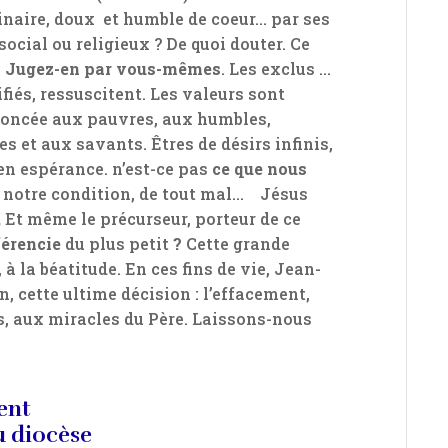
inaire, doux et humble de coeur… par ses
 social ou religieux ? De quoi douter. Ce
.
Jugez-en par vous-mêmes
. Les exclus …
fiés, ressuscitent. Les valeurs sont
noncée aux pauvres, aux humbles,
s et aux savants. Êtres de désirs infinis,
 en espérance. n’est-ce pas
ce que nous
e notre condition, de tout mal… Jésus
,
Et même le précurseur, porteur de ce
férencie
du plus petit
?
Cette grande
 la béatitude. En ces fins de vie, Jean-
 cette ultime décision : l’effacement,
, aux miracles du Père. Laissons-nous
ent
u diocèse