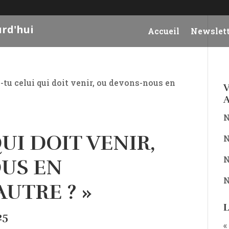
urd'hui
Accueil
Newslett
s-tu celui qui doit venir, ou devons-nous en
V
A
N
QUI DOIT VENIR,
N
N
US EN
N
UTRE ? »
L
25
«