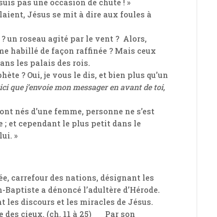
suis pas une occasion de chute ! »
aient, Jésus se mit à dire aux foules à
 ? un roseau agité par le vent ? Alors,
me habillé de façon raffinée ? Mais ceux
ans les palais des rois.
ète ? Oui, je vous le dis, et bien plus qu’un
ici que j’envoie mon messager en avant de toi,
sont nés d’une femme, personne ne s’est
 ; et cependant le plus petit dans le
ui. »
ée, carrefour des nations, désignant les
n-Baptiste a dénoncé l’adultère d’Hérode.
les discours et les miracles de Jésus.
e des cieux. (ch. 11 à 25) Par son