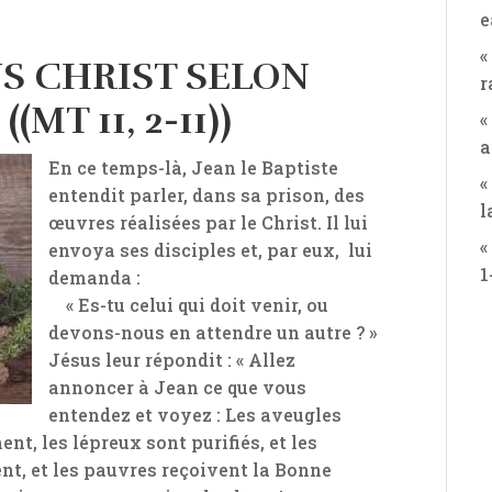
e
«
US CHRIST SELON
r
MT 11, 2-11))
«
a
En
ce temps-là, Jean le Baptiste
«
entendit parler, dans sa prison, des
l
œuvres réalisées par le Christ. Il lui
«
envoya ses disciples et, par eux, lui
1
demanda :
« Es-tu celui qui doit venir, ou
devons-nous en attendre un autre ? »
Jésus leur répondit : « Allez
annoncer à Jean ce que vous
entendez et voyez :
Les aveugles
nt, les lépreux sont purifiés, et les
nt, et les pauvres reçoivent la Bonne