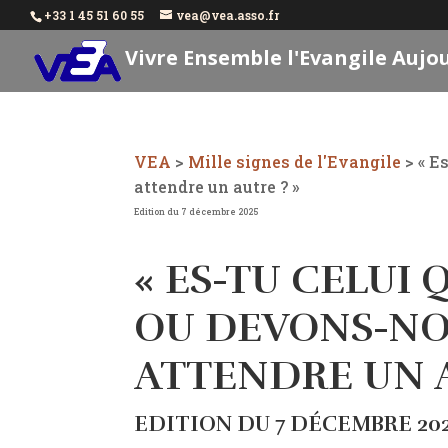
+33 1 45 51 60 55
vea@vea.asso.fr
Vivre Ensemble l'Evangile Aujo
VEA
>
Mille signes de l'Evangile
>
« E
attendre un autre ? »
Edition du 7 décembre 2025
« ES-TU CELUI 
OU DEVONS-NO
ATTENDRE UN A
EDITION DU 7 DÉCEMBRE 20