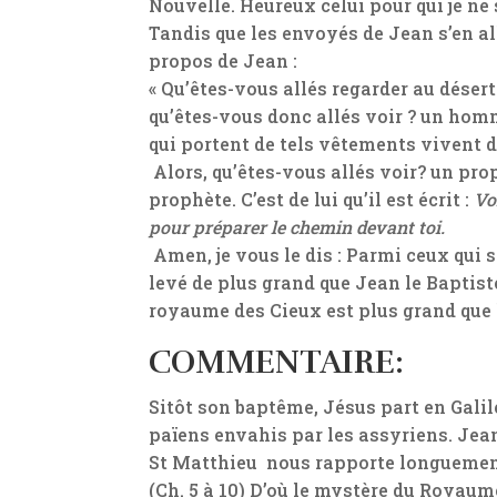
Nouvelle. Heureux celui pour qui je ne 
Tandis que les envoyés de Jean s’en all
propos de Jean :
« Qu’êtes-vous allés regarder au désert
qu’êtes-vous donc allés voir ? un hom
qui portent de tels vêtements vivent d
Alors, qu’êtes-vous allés voir? un proph
prophète. C’est de lui qu’il est écrit :
Vo
pour préparer le chemin devant toi.
Amen, je vous le dis : Parmi ceux qui 
levé de plus grand que Jean le Baptiste
royaume des Cieux est plus grand que l
COMMENTAIRE:
Sitôt son baptême, Jésus part en Galil
païens envahis par les assyriens. Jea
St Matthieu nous rapporte longuement 
(Ch. 5 à 10) D’où le mystère du Royaum