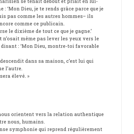
harisien se tenait debout et priait en lui-
 : ‘Mon Dieu, je te rends grâce parce que je
uis pas comme les autres hommes– ils
 encore comme ce publicain.
rse le dixième de tout ce que je gagne.’
 et n’osait même pas lever les yeux vers le
en disant : ‘Mon Dieu, montre-toi favorable
edescendit dans sa maison, c’est lui qui
e l’autre.
sera élevé. »
z
, nous orientent vers la relation authentique
tre nous, humains.
mense symphonie qui reprend régulièrement