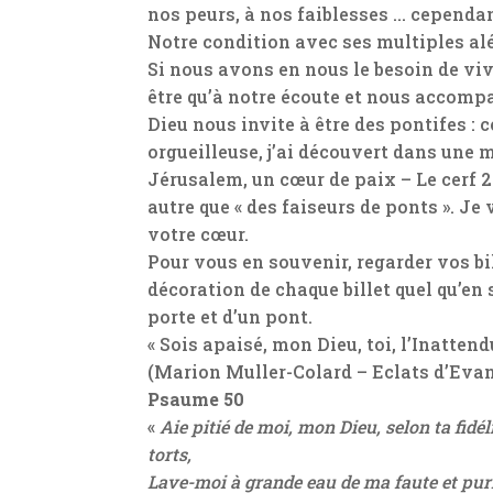
nos peurs, à nos faiblesses … cependant
Notre condition avec ses multiples al
Si nous avons en nous le besoin de vi
être qu’à notre écoute et nous accompa
Dieu nous invite à être des pontifes : c
orgueilleuse, j’ai découvert dans une 
Jérusalem, un cœur de paix – Le cerf 2
autre que « des faiseurs de ponts ». Je
votre cœur.
Pour vous en souvenir, regarder vos bil
décoration de chaque billet quel qu’en s
porte et d’un pont.
« Sois apaisé, mon Dieu, toi, l’Inattend
(Marion Muller-Colard – Eclats d’Evan
Psaume 50
«
Aie pitié de moi, mon Dieu, selon ta fidé
torts,
Lave-moi à grande eau de ma faute et pur