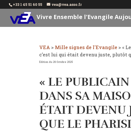
+33 1 45 51 60 55
vea@vea.asso.fr
Vivre Ensemble l'Evangile Aujo
VEA
>
Mille signes de l'Evangile
>
« L
c’est lui qui était devenu juste, plutôt 
Edition du 26 Octobre 2025
« LE PUBLICAI
DANS SA MAISON
ÉTAIT DEVENU 
QUE LE PHARISI