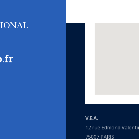
TIONAL
.fr
V.E.A.
12 rue Edmond Valenti
75007 PARIS