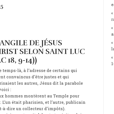
e
25
«
r
«
a
ANGILE DE JÉSUS
«
l
RIST SELON SAINT LUC
«
LC 18, 9-14))
1
e temps-là, à l’adresse de certains qui
ent convaincus d’être justes et qui
isaient les autres, Jésus dit la parabole
oici :
ux hommes montèrent au Temple pour
. L’un était pharisien, et l’autre, publicain
st-à-dire un collecteur d’impôts).