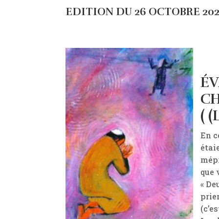
EDITION DU 26 OCTOBRE 20
ÉV
CH
( (
En c
étai
mépr
que v
« De
prier
(c’e