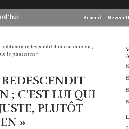
urd'hui
Accueil
Newslett
e publicain redescendit dans sa maison ;
V
que le pharisien »
A
N
N REDESCENDIT
N
N
 ; C’EST LUI QUI
N
JUSTE, PLUTÔT
L
EN »
«