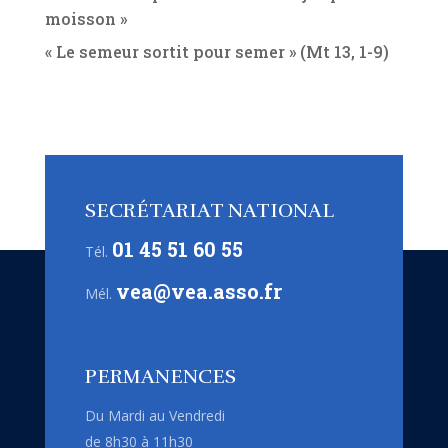
moisson »
« Le semeur sortit pour semer » (Mt 13, 1-9)
SECRÉTARIAT NATIONAL
01 45 51 60 55
Tél.
vea@vea.asso.fr
Mél.
PERMANENCES
Du Mardi au Vendredi
de 8h30 à 11h30