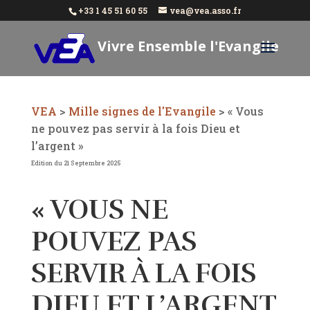
+33 1 45 51 60 55
vea@vea.asso.fr
Vivre Ensemble l'Evangile
Aujourd'hui
VEA
>
Mille signes de l'Evangile
>
« Vous
ne pouvez pas servir à la fois Dieu et
l’argent »
Edition du 21 Septembre 2025
« VOUS NE
POUVEZ PAS
SERVIR À LA FOIS
DIEU ET L’ARGENT