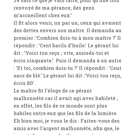
Je sais ce que je vais faire, pour qu’une fois
renvoyé de ma gérance, des gens
m’accueillent chez eux.’
Il fit alors venir, un par un, ceux qui avaient
des dettes envers son maître. Il demanda au
premier :‘Combien dois-tu à mon maître ?’ Il
répondit : ‘Cent barils d’huile.’ Le gérant lui
dit : ‘Voici ton reçu ; vite, assieds-toi et
écris cinquante.’ Puis il demanda à un autre
: ‘Et toi, combien dois-tu ?’ Il répondit : ‘Cent
sacs de blé.’ Le gérant lui dit :‘Voici ton reçu,
écris 80’.
Le maître fit l’éloge de ce gérant
malhonnête car il avait agi avec habileté ;
en effet, les fils de ce monde sont plus
habiles entre eux que les fils de la lumière.
Eh bien moi, je vous le dis : Faites-vous des
amis avec l’argent malhonnête, afin que, le