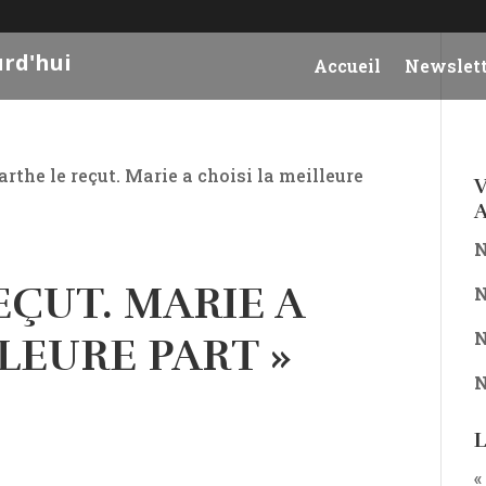
urd'hui
Accueil
Newslett
arthe le reçut. Marie a choisi la meilleure
V
A
N
EÇUT. MARIE A
N
N
LLEURE PART »
N
L
«