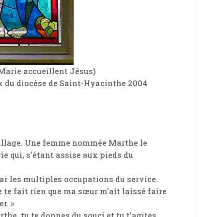
Marie accueillent Jésus)
ux du diocèse de Saint-Hyacinthe 2004
village. Une femme nommée Marthe le
ie qui, s’étant assise aux pieds du
ar les multiples occupations du service.
ne te fait rien que ma sœur m’ait laissé faire
r. »
rthe, tu te donnes du souci et tu t’agites