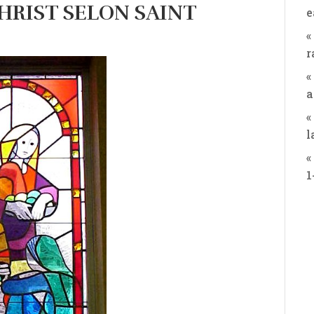
HRIST SELON SAINT
e
«
r
«
a
«
l
«
1