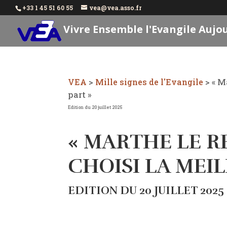
+33 1 45 51 60 55
vea@vea.asso.fr
Vivre Ensemble l'Evangile Aujo
VEA
>
Mille signes de l'Evangile
>
« M
part »
Edition du 20 juillet 2025
« MARTHE LE R
CHOISI LA MEI
EDITION DU 20 JUILLET 2025