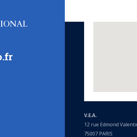
TIONAL
.fr
V.E.A.
12 rue Edmond Valenti
75007 PARIS