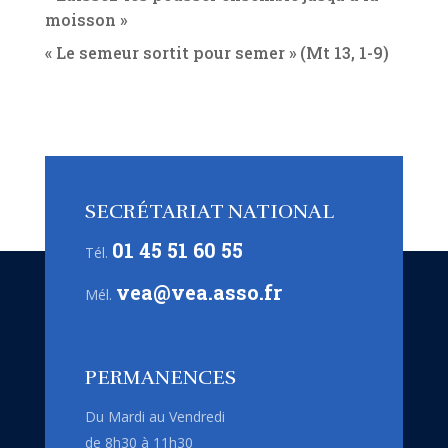
moisson »
« Le semeur sortit pour semer » (Mt 13, 1-9)
SECRÉTARIAT NATIONAL
01 45 51 60 55
Tél.
vea@vea.asso.fr
Mél.
PERMANENCES
Du Mardi au Vendredi
de 8h30 à 11h30