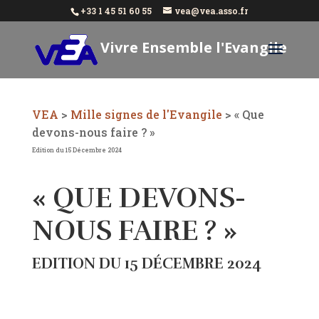
+33 1 45 51 60 55
vea@vea.asso.fr
Vivre Ensemble l'Evangile
Aujourd'hui
VEA
>
Mille signes de l'Evangile
>
« Que
devons-nous faire ? »
Edition du 15 Décembre 2024
« QUE DEVONS-
NOUS FAIRE ? »
EDITION DU 15 DÉCEMBRE 2024