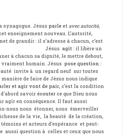
la synagogue. Jésus
parle
et
avec autorité
,
 cet enseignement nouveau. L’autorité,
t de grandir : il s’adresse à chacun, c’est
nterpelle. Jésus
agit
: il libère un
nner à chacun sa dignité, le mettre debout,
tre vraiment humain. Jésus
pose question
:
auté invite à un regard neuf sur toutes
manière de faire de Jésus nous indique
arler et agir vont de pair
, c’est la condition
ut d’abord savoir
écouter
ce que Dieu nous
ur agir en conséquence. Il faut aussi
ns-nous nous étonner, nous émerveiller
chesse de la vie, la beauté de la création,
 témoins et acteurs d’espérance et peut-
le aussi question à celles et ceux que nous