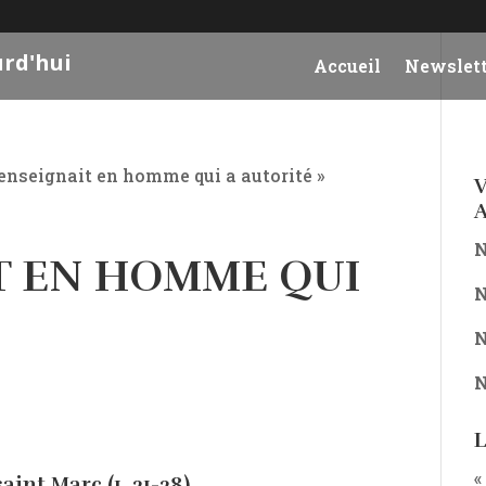
urd'hui
Accueil
Newslett
l enseignait en homme qui a autorité »
V
A
N
IT EN HOMME QUI
N
N
N
L
«
aint Marc (1, 21-28)