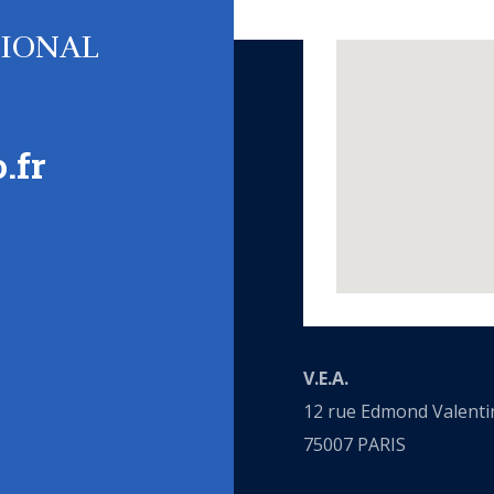
TIONAL
.fr
V.E.A.
12 rue Edmond Valenti
75007 PARIS