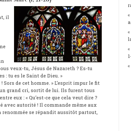
r
«
, il
a
«
l
mme
«
1
un
«
e nous veux-tu, Jésus de Nazareth ? Es-tu
 : tu es le Saint de Dieu. »
 ! Sors de cet homme. » L’esprit impur le fit
 grand cri, sortit de lui. Ils furent tous
tre eux : « Qu’est-ce que cela veut dire ?
é avec autorité ! Il commande même aux
 Sa renommée se répandit aussitôt partout,