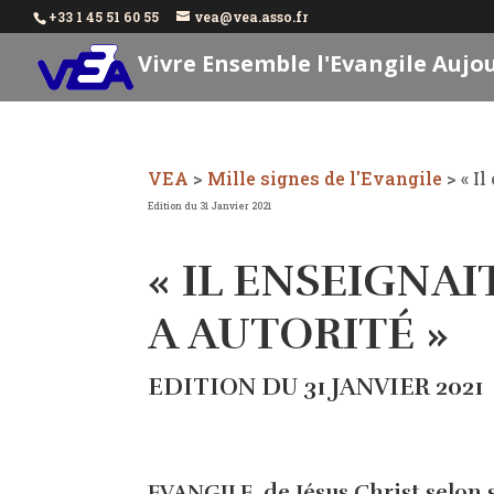
+33 1 45 51 60 55
vea@vea.asso.fr
Vivre Ensemble l'Evangile Aujo
VEA
>
Mille signes de l'Evangile
>
« I
Edition du 31 Janvier 2021
« IL ENSEIGNA
A AUTORITÉ »
EDITION DU 31 JANVIER 2021
EVANGILE​. de Jésus Christ selon s