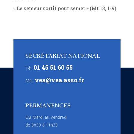
« Le semeur sortit pour semer » (Mt 13, 1-9)
SECRÉTARIAT NATIONAL
01 45 51 60 55
Tél.
vea@vea.asso.fr
Mél.
PERMANENCES
Du Mardi au Vendredi
de 8h30 à 11h30