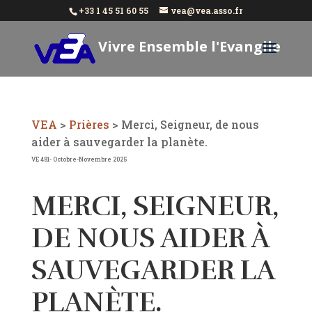
+33 1 45 51 60 55
vea@vea.asso.fr
Vivre Ensemble l'Evangile
Aujourd'hui
VEA
>
Prières
>
Merci, Seigneur, de nous
aider à sauvegarder la planète.
VE 481- Octobre-Novembre 2025
MERCI, SEIGNEUR,
DE NOUS AIDER À
SAUVEGARDER LA
PLANÈTE.