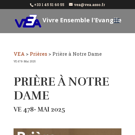
+33 1 45 51 60 55
vea@vea.asso.fr
Vivre Ensemble l'Evangile
Aujourd'hui
VEA
>
Prières
>
Prière à Notre Dame
VE 478- Mai 2025
PRIÈRE À NOTRE
DAME
VE 478- MAI 2025