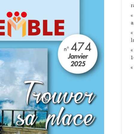
r
«
a
«
l
«
1
«