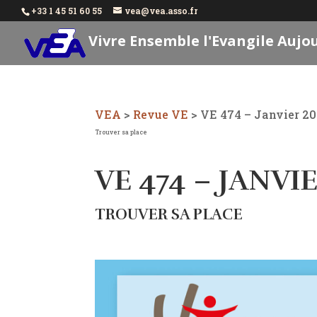
+33 1 45 51 60 55
vea@vea.asso.fr
Vivre Ensemble l'Evangile Aujo
VEA
>
Revue VE
>
VE 474 – Janvier 2
Trouver sa place
VE 474 – JANVI
TROUVER SA PLACE