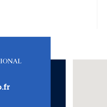
TIONAL
.fr