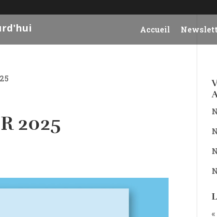
urd'hui
Accueil
Newslett
025
V
A
N
ER 2025
N
N
N
L
«