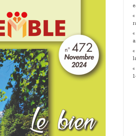
e
«
r
«
a
«
l
«
1