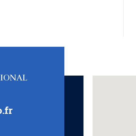
TIONAL
.fr