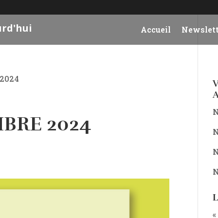
urd'hui
Accueil
Newslett
 2024
V
A
N
MBRE 2024
N
N
N
L
«