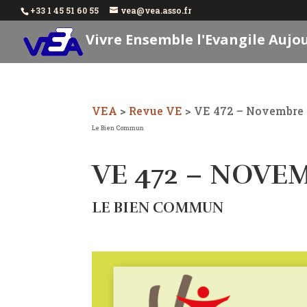
+33 1 45 51 60 55
vea@vea.asso.fr
Vivre Ensemble l'Evangile Aujo
VEA
>
Revue VE
>
VE 472 – Novembre
Le Bien Commun
VE 472 – NOVE
LE BIEN COMMUN