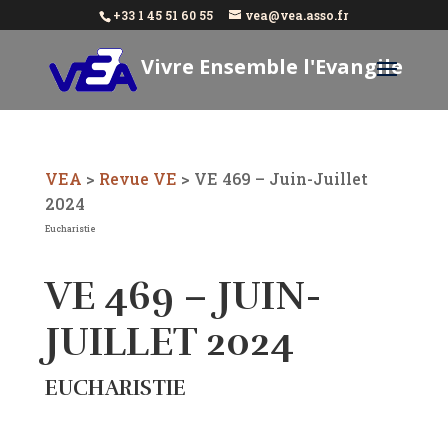
+33 1 45 51 60 55
vea@vea.asso.fr
Vivre Ensemble l'Evangile
Aujourd'hui
VEA
>
Revue VE
>
VE 469 – Juin-Juillet
2024
Eucharistie
VE 469 – JUIN-
JUILLET 2024
EUCHARISTIE