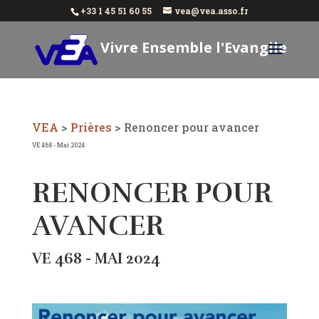
+33 1 45 51 60 55
vea@vea.asso.fr
Vivre Ensemble l'Evangile
Aujourd'hui
VEA
>
Prières
>
Renoncer pour avancer
VE 468 - Mai 2024
RENONCER POUR
AVANCER
VE 468 - MAI 2024