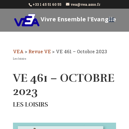
+33 1 45 51 60 55
vea@vea.asso.fr
Vivre Ensemble l'Evangile
Aujourd'hui
VEA
>
Revue VE
>
VE 461 – Octobre 2023
Les loisirs
VE 461 – OCTOBRE
2023
LES LOISIRS