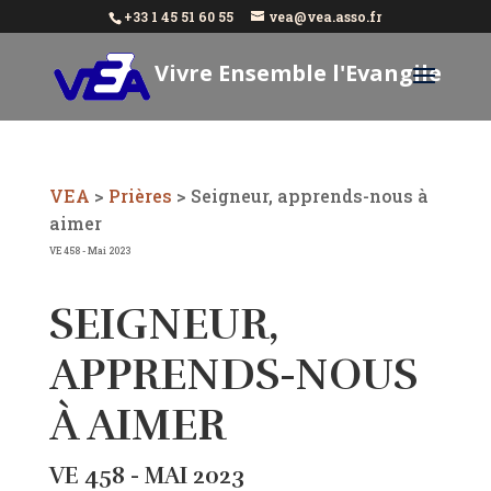
+33 1 45 51 60 55
vea@vea.asso.fr
Vivre Ensemble l'Evangile
Aujourd'hui
VEA
>
Prières
>
Seigneur, apprends-nous à
aimer
VE 458 - Mai 2023
SEIGNEUR,
APPRENDS-NOUS
À AIMER
VE 458 - MAI 2023