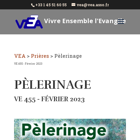
+33 1 45 51 60 55
vea@vea.asso.fr
Vivre Ensemble l'Evangile
Aujourd'hui
VEA
>
Prières
>
Pèlerinage
VE 455 - Février 2023
PÈLERINAGE
VE 455 - FÉVRIER 2023