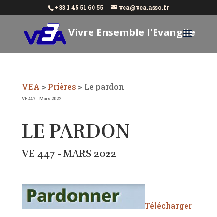
+33 1 45 51 60 55
vea@vea.asso.fr
Vivre Ensemble l'Evangile
Aujourd'hui
VEA
>
Prières
>
Le pardon
VE 447 - Mars 2022
LE PARDON
VE 447 - MARS 2022
Télécharger