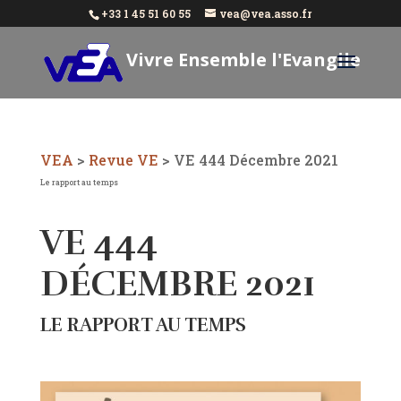
+33 1 45 51 60 55
vea@vea.asso.fr
Vivre Ensemble l'Evangile
Aujourd'hui
VEA
>
Revue VE
>
VE 444 Décembre 2021
Le rapport au temps
VE 444
DÉCEMBRE 2021
LE RAPPORT AU TEMPS