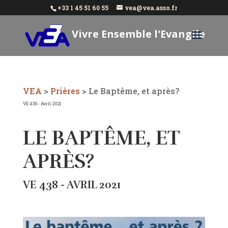
+33 1 45 51 60 55
vea@vea.asso.fr
Vivre Ensemble l'Evangile
Aujourd'hui
VEA
>
Prières
>
Le Baptême, et après?
VE 438 - Avril 2021
LE BAPTÊME, ET
APRÈS?
VE 438 - AVRIL 2021