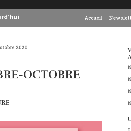
urd'hui
Accueil
Newslett
ctobre 2020
V
A
N
MBRE-OCTOBRE
N
N
URE
N
L
«