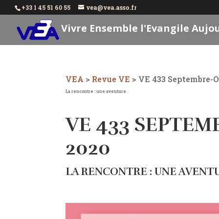
+33 1 45 51 60 55
vea@vea.asso.fr
Vivre Ensemble l'Evangile Aujo
VEA
>
Revue VE
>
VE 433 Septembre-O
La rencontre : une aventure
VE 433 SEPTE
2020
LA RENCONTRE : UNE AVENT