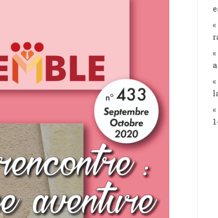
e
«
r
«
a
«
l
«
1