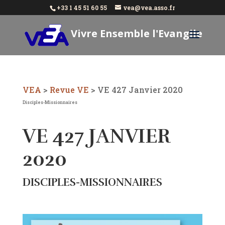
+33 1 45 51 60 55
vea@vea.asso.fr
Vivre Ensemble l'Evangile
Aujourd'hui
VEA
>
Revue VE
>
VE 427 Janvier 2020
Disciples-Missionnaires
VE 427 JANVIER
2020
DISCIPLES-MISSIONNAIRES