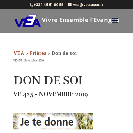
+33 1 45 51 60 55
vea@vea.asso.fr
Vivre Ensemble l'Evangile
Aujourd'hui
VEA
>
Prières
>
Don de soi
VE 425 - Novembre 2019
DON DE SOI
VE 425 - NOVEMBRE 2019