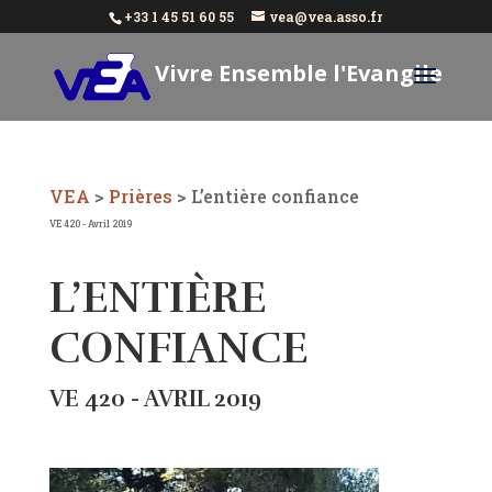
+33 1 45 51 60 55
vea@vea.asso.fr
Vivre Ensemble l'Evangile
Aujourd'hui
VEA
>
Prières
>
L’entière confiance
VE 420 - Avril 2019
L’ENTIÈRE
CONFIANCE
VE 420 - AVRIL 2019