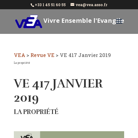
+33 1 45 51 60 55
vea@vea.asso.fr
Vivre Ensemble l'Evangile
Aujourd'hui
VEA
>
Revue VE
>
VE 417 Janvier 2019
La propriété
VE 417 JANVIER
2019
LA PROPRIÉTÉ