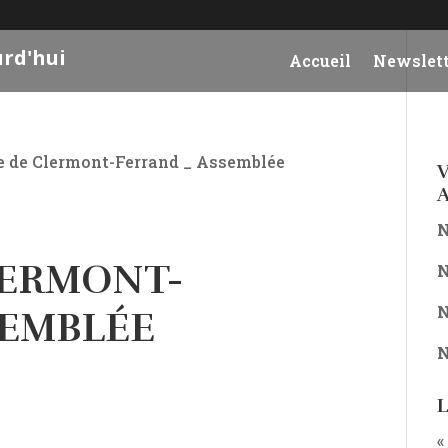
urd'hui
Accueil
Newslett
e de Clermont-Ferrand _ Assemblée
V
A
N
LERMONT-
N
N
SEMBLÉE
N
L
«