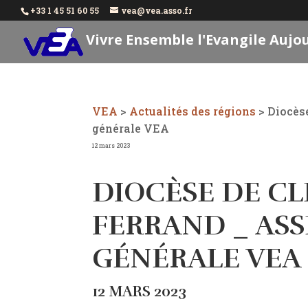
+33 1 45 51 60 55
vea@vea.asso.fr
Vivre Ensemble l'Evangile Aujo
VEA
>
Actualités des régions
>
Diocès
générale VEA
12 mars 2023
DIOCÈSE DE C
FERRAND _ AS
GÉNÉRALE VEA
12 MARS 2023