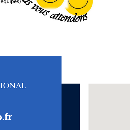
TIONAL
.fr