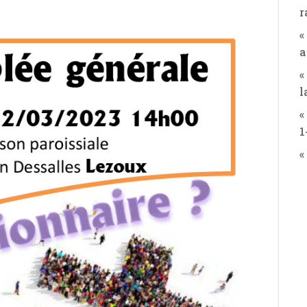
r
«
a
«
l
«
1
«