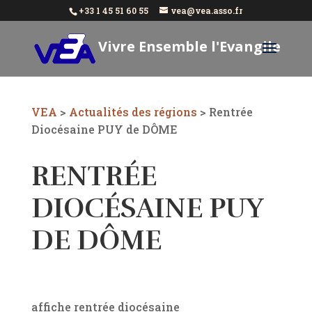
+33 1 45 51 60 55
vea@vea.asso.fr
Vivre Ensemble l'Evangile
Aujourd'hui
VEA
>
Actualités des régions
>
Rentrée
Diocésaine PUY de DÔME
RENTRÉE
DIOCÉSAINE PUY
DE DÔME
affiche rentrée diocésaine