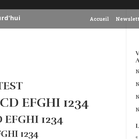
urd'hui
Accueil
Newslett
V
A
N
TEST
N
N
BCD EFGHI 1234
N
D EFGHI 1234
L
GHI 1234
«