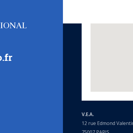
TIONAL
.fr
V.E.A.
12 rue Edmond Valenti
75007 PARIS