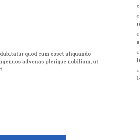
e
«
r
«
a
«
dubitatur quod cum esset aliquando
l
genuos advenas plerique nobilium, ut
gi
«
1